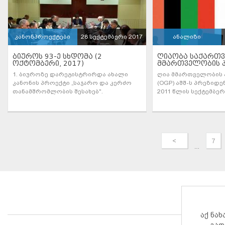
კანონპროექტები
28 სექტემბერი 2017
ანალიზი
ᲑᲘᲣᲠᲝᲡ 93-Ე ᲡᲮᲓᲝᲛᲐ (2
ᲦᲘᲐᲝᲑᲐ ᲡᲐᲥᲐᲠᲗᲕ
ᲝᲥᲢᲝᲛᲑᲔᲠᲘ, 2017)
ᲛᲛᲐᲠᲗᲕᲔᲚᲝᲑᲘᲡ 
1. ბიუროზე დარეგისტრირდა ახალი
ღია მმართველობის
კანონის პროექტი „საჯარო და კერძო
(OGP) აშშ-ს პრეზიდე
თანამშრომლობის შესახებ".
2011 წლის სექტემბე
<
7
…
აქ ნა